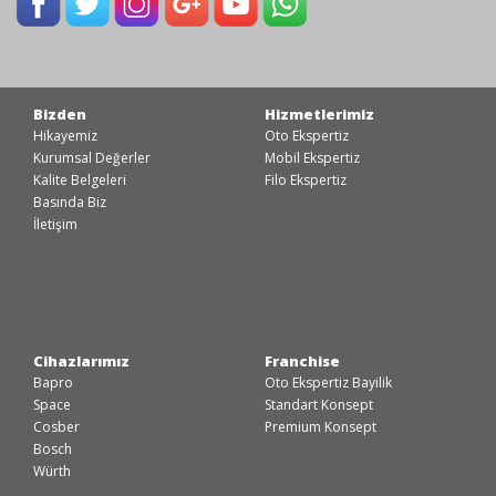
Bizden
Hizmetlerimiz
Hikayemiz
Oto Ekspertiz
Kurumsal Değerler
Mobil Ekspertiz
Kalite Belgeleri
Filo Ekspertiz
Basında Biz
İletişim
Cihazlarımız
Franchise
Bapro
Oto Ekspertiz Bayilik
Space
Standart Konsept
Cosber
Premium Konsept
Bosch
Würth