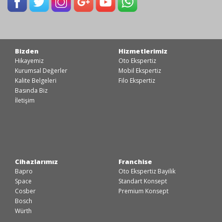
Bizden
Hizmetlerimiz
Hikayemiz
Oto Ekspertiz
Kurumsal Değerler
Mobil Ekspertiz
Kalite Belgeleri
Filo Ekspertiz
Basında Biz
İletişim
Cihazlarımız
Franchise
Bapro
Oto Ekspertiz Bayilik
Space
Standart Konsept
Cosber
Premium Konsept
Bosch
Würth