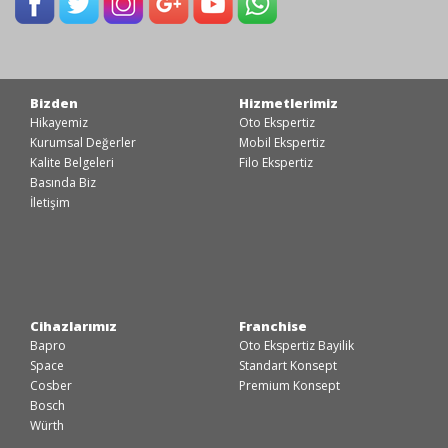
Bizden
Hizmetlerimiz
Hikayemiz
Oto Ekspertiz
Kurumsal Değerler
Mobil Ekspertiz
Kalite Belgeleri
Filo Ekspertiz
Basında Biz
İletişim
Cihazlarımız
Franchise
Bapro
Oto Ekspertiz Bayilik
Space
Standart Konsept
Cosber
Premium Konsept
Bosch
Würth